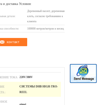
а и доставка Условия:
Деревянный паллет, деревянная
ывая детали:
клеть, согласно требованиям к
клиента
ка способности:
100000 метров/метров в месяц
контакт
ЖЕНИЕ ТОКА:
220V/380V
НИЕ
СИСТЕМЫ DHB HIGH-TRO-
ТА::
REEL
ННОЕ
qimei