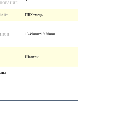
НОВАНИЕ::
АЛ::
ПВХ+медь
HIGH:
13.49mm*19.26mm
Шанхай
ана