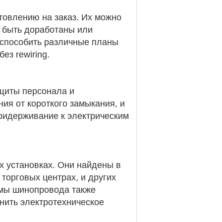
товлению на заказ. Их можно
о быть доработаны или
испособить различные планы
ез rewiring.
щиты персонала и
ия от короткого замыкания, и
ридерживание к электрическим
 установках. Они найдены в
торговых центрах, и других
емы шинопровода также
нить электротехническое