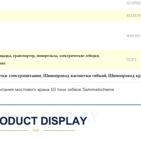
НАИМЕ
МАТЕРИ
WIDTH*
щадка, транспортер, монорельсы, электрические лебедки,
ПОРТ:
ент
тки электропитания
Шинопровод вагонетки гибкий
Шинопровод кр
,
,
итания мостового крана 10 тонн гибкое Sammelschiene