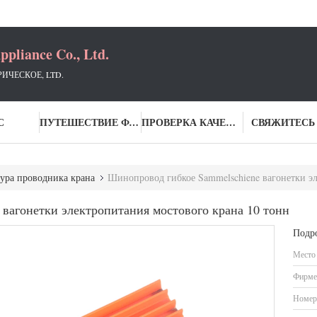
ppliance Co., Ltd.
РИЧЕСКОЕ, LTD.
С
ПУТЕШЕСТВИЕ ФАБРИКИ
ПРОВЕРКА КАЧЕСТВА
СВЯЖИТЕСЬ
ура проводника крана
Шинопровод гибкое Sammelschiene вагонетки эл
вагонетки электропитания мостового крана 10 тонн
Подр
Место
Фирме
Номер