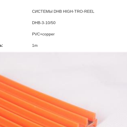
СИСТЕМЫ DHB HIGH-TRO-REEL
DHB-3-10/50
PVC+copper
а:
1m
Оставьте сообщение
Мы скоро тебе перезвоним!