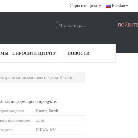
Спросите цитату
Russian
 МЫ
СПРОСИТЕ ЦИТАТУ
НОВОСТИ
ектропитания мостового крана 10 тонн
обная информация о продукте:
 происхождения:
Цзянсу, Китай
нное наименование:
qimei
 модели:
DHB-3-10/50